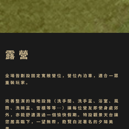
露營
全場皆劃設固定寬敞營位，營位內泊車，適合一眾
重裝玩家。
完善整潔的場地設施（洗手間、洗手盆、浴室、風
筒、洗碗盆、雪櫃等等⋯）讓每位營友即使身處郊
外，亦能舒適渡過一個愉快假期。特設觀景天台讓
您居高臨下，一望無際，飽覽白泥著名的夕陽美
景。