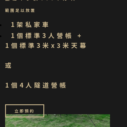
範圍足以放置
1架私家車
1個標準3人營帳 +
1個標準3米x3米天幕
或
1個4人隧道營帳
立即預約