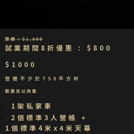
原價 : $1,000
試業期間8折優惠 : $800
$1000
整體不少於750平方呎
範圍足以放置
1架私家車
2個標準3人營帳 +
1個標準4米x4米天幕