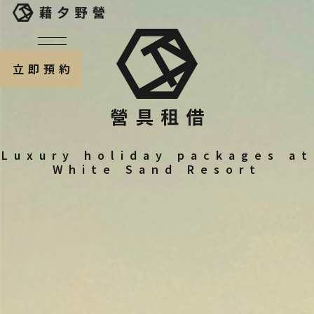
立即預約
營具租借
Luxury holiday packages at
White Sand Resort