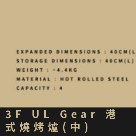
3F UL Gear 港
式燒烤爐(中)