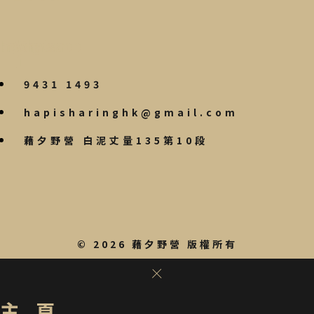
cebook-
Instagram
Whatsapp
f
9431 1493
hapisharinghk@gmail.com
藉夕野營 白泥丈量135第10段
© 2026 藉夕野營 版權所有
主頁